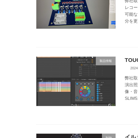
弊社取
レコー
可能な
分を更
TOU
製品情報
202
弊社取
演出照
像・音
SLIM5
イル
制御