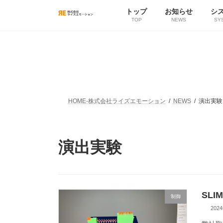
コ
ナ
トップ
お知らせ
シ
ン
ビ
TOP
NEWS
SY
テ
ゲ
ン
ー
ツ
シ
へ
ョ
ス
ン
キ
に
ッ
移
プ
動
HOME-株式会社ライズエモーション
NEWS
演出実験
演出実験
SLI
制御
202