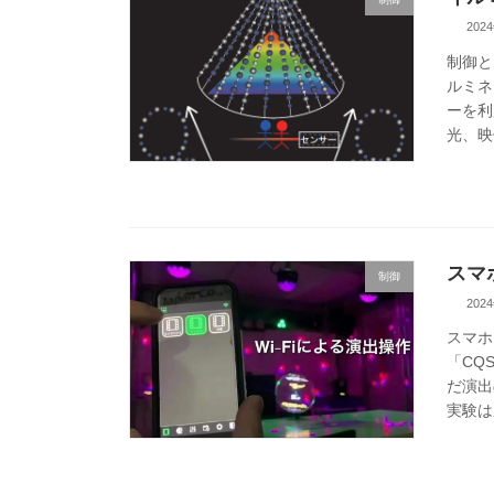
202
制御と
ルミネ
ーを利
光、映
スマ
制御
202
スマホ
「CQ
だ演出
実験は