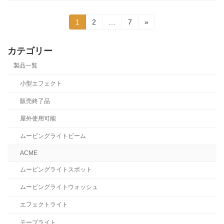
投
固
固
固
1
2
…
7
»
定
定
定
稿
ペ
ペ
ペ
ー
ー
ー
カテゴリー
の
ジ
ジ
ジ
製品一覧
ペ
小型エフェクト
ー
販売終了品
ジ
屋外使用可能
送
ムービングライトビーム
り
ACME
ムービングライトスポット
ムービングライトウォッシュ
エフェクトライト
テープライト