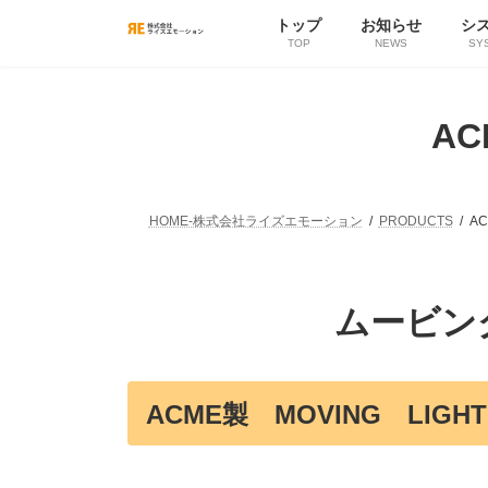
コ
ナ
トップ
お知らせ
シ
ン
ビ
TOP
NEWS
SY
テ
ゲ
ン
ー
ツ
シ
へ
ョ
A
ス
ン
キ
に
ッ
移
プ
動
HOME-株式会社ライズエモーション
PRODUCTS
A
ムービン
ACME製 MOVING LIGH