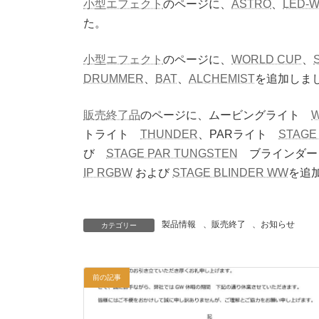
小型エフェクト
のページに、
ASTRO
、
LED-W
た。
小型エフェクト
のページに、
WORLD CUP
、
DRUMMER
、
BAT
、
ALCHEMIST
を追加しま
販売終了品
のページに、ムービングライト
W
トライト
THUNDER
、PARライト
STAGE
び
STAGE PAR TUNGSTEN
ブラインダ
IP RGBW
および
STAGE BLINDER WW
を追
製品情報
、
販売終了
、
お知らせ
カテゴリー
前の記事