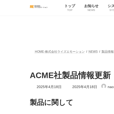
コ
ナ
トップ
お知らせ
シ
ン
ビ
TOP
NEWS
SY
テ
ゲ
ン
ー
ツ
シ
へ
ョ
ス
ン
キ
に
ッ
移
プ
動
HOME-株式会社ライズエモーション
NEWS
製品情報
ACME社製品情報更新
最
2025年4月18日
2025年4月18日
nao
終
更
新
製品に関して
日
時
: