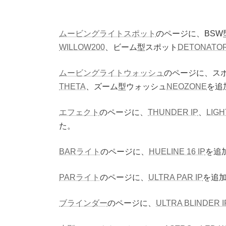
ムービングライトスポット
のページに、BSW
WILLOW200
、ビーム型スポット
DETONATO
ムービングライトウォッシュ
のページに、ス
THETA
、ズーム型ウォッシュ
NEOZONE
を追
エフェクト
のページに、
THUNDER IP
、
LIGH
た。
BARライト
のページに、
HUELINE 16 IP
を追
PARライト
のページに、
ULTRA PAR IP
を追
ブラインダー
のページに、
ULTRA BLINDER I